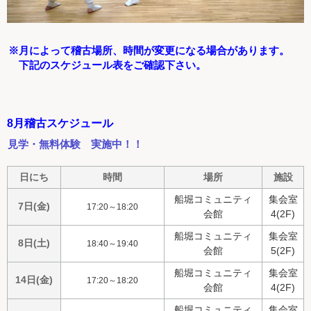
※月によって稽古場所、時間が変更になる場合があります。
下記のスケジュール表をご確認下さい。
8月稽古スケジュール
見学・無料体験 実施中！！
日にち
時間
場所
施設
船堀コミュニティ
集会室
7日(金)
17:20～18:20
会館
4(2F)
船堀コミュニティ
集会室
8日(土)
18:40～19:40
会館
5(2F)
船堀コミュニティ
集会室
14日(金)
17:20～18:20
会館
4(2F)
船堀コミュニティ
集会室