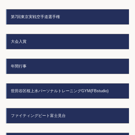
第7回東京実戦空手道選手権
大会入賞
年間行事
世田谷区桜上水パーソナルトレーニングGYM(FBstudio)
ファイティングビート富士見台