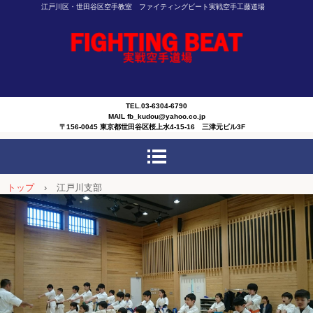
江戸川区・世田谷区空手教室 ファイティングビート実戦空手工藤道場
TEL.03-6304-6790
MAIL fb_kudou@yahoo.co.jp
〒156-0045 東京都世田谷区桜上水4-15-16 三津元ビル3F
トップ
›
江戸川支部