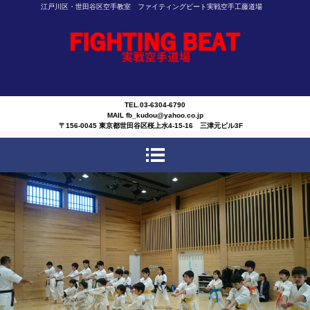
江戸川区・世田谷区空手教室 ファイティングビート実戦空手工藤道場
TEL.03-6304-6790
MAIL fb_kudou@yahoo.co.jp
〒156-0045 東京都世田谷区桜上水4-15-16 三津元ビル3F