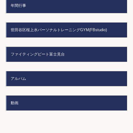
年間行事
世田谷区桜上水パーソナルトレーニングGYM(FBstudio)
ファイティングビート富士見台
アルバム
動画